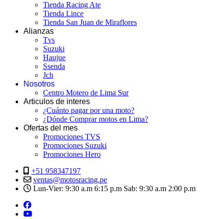
Tienda Racing Ate
Tienda Lince
Tienda San Juan de Miraflores
Alianzas
Tvs
Suzuki
Haujue
Ssenda
Jch
Nosotros
Centro Motero de Lima Sur
Articulos de interes
¿Cuánto pagar por una moto?
¿Dónde Comprar motos en Lima?
Ofertas del mes
Promociones TVS
Promociones Suzuki
Promociones Hero
+51 958347197
ventas@motosracing.pe
Lun-Vier: 9:30 a.m 6:15 p.m Sab: 9:30 a.m 2:00 p.m