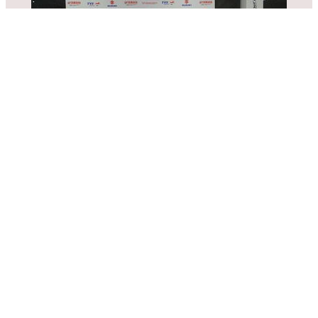
Tenemos una experiencia de màs 40 años atendiendo usuarios de
vehìculos menores en las diferentes facetas de este negocio como
Servicio técnico especializado, Venta e importación de repuestos,
Venta de unidades de las diferentes marcas, Financiamiento de las
ventas a crèdito y fabricación de autopartes.
Esta experiencia nos ha permitido conocer las diferentes necesidades
de nuestros clientes y hemos logrado consolidar un solido equipo
que lo ayudará a encontrar el vehículo que necesita y en las
condiciones que mejor se acomoden a su presupuesto.
Centro logístico Racing