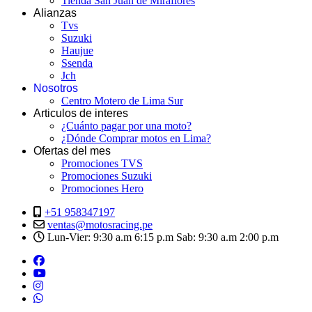
Tienda San Juan de Miraflores
Alianzas
Tvs
Suzuki
Haujue
Ssenda
Jch
Nosotros
Centro Motero de Lima Sur
Articulos de interes
¿Cuánto pagar por una moto?
¿Dónde Comprar motos en Lima?
Ofertas del mes
Promociones TVS
Promociones Suzuki
Promociones Hero
+51 958347197
ventas@motosracing.pe
Lun-Vier: 9:30 a.m 6:15 p.m Sab: 9:30 a.m 2:00 p.m