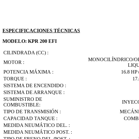
ESPECIFICACIONES TÉCNICAS
MODELO: KPR 200 EFI
CILINDRADA (CC) :
MONOCILÍNDRICO/OH
MOTOR :
LIQ
POTENCIA MÁXIMA :
16.8 HP
TORQUE :
17
SISTEMA DE ENCENDIDO :
SISTEMA DE ARRANQUE :
SUMINISTRO DE
INYEC
COMBUSTIBLE:
TIPO DE TRANSMISIÓN :
MECÁNI
CAPACIDAD TANQUE :
COMBU
MEDIDA NEUMÁTICO DEL. :
MEDIDA NEUMÁTICO POST. :
TIPO DE FRENO DEL./POST. :