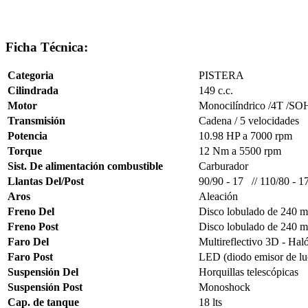
Ficha Técnica:
Categoria
PISTERA
Cilindrada
149 c.c.
Motor
Monocilíndrico /4T /SO
Transmisión
Cadena / 5 velocidades
Potencia
10.98 HP a 7000 rpm
Torque
12 Nm a 5500 rpm
Sist. De alimentación combustible
Carburador
Llantas Del/Post
90/90 - 17 // 110/80 - 1
Aros
Aleación
Freno Del
Disco lobulado de 240 mm
Freno Post
Disco lobulado de 240 mm
Faro Del
Multireflectivo 3D - Ha
Faro Post
LED (diodo emisor de lu
Suspensión Del
Horquillas telescópicas
Suspensión Post
Monoshock
Cap. de tanque
18 lts