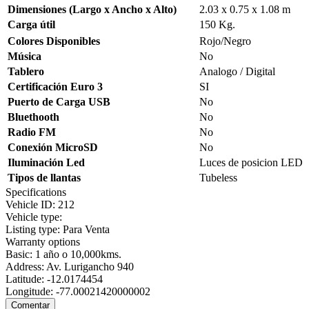
Dimensiones (Largo x Ancho x Alto)
2.03 x 0.75 x 1.08 m
Carga útil
150 Kg.
Colores Disponibles
Rojo/Negro
Música
No
Tablero
Analogo / Digital
Certificación Euro 3
SI
Puerto de Carga USB
No
Bluethooth
No
Radio FM
No
Conexión MicroSD
No
Iluminación Led
Luces de posicion LED
Tipos de llantas
Tubeless
Specifications
Vehicle ID:
212
Vehicle type:
Listing type:
Para Venta
Warranty options
Basic:
1 año o 10,000kms.
Address:
Av. Lurigancho 940
Latitude:
-12.0174454
Longitude:
-77.00021420000002