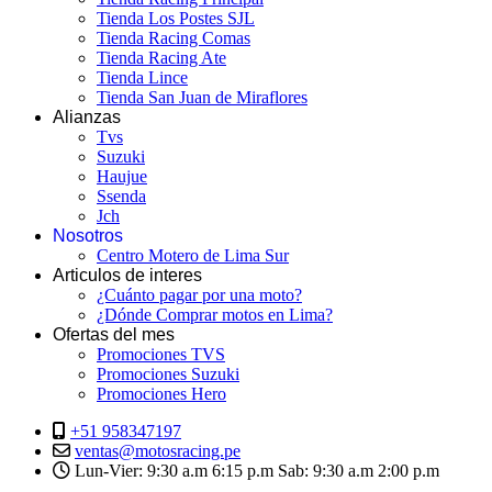
Tienda Los Postes SJL
Tienda Racing Comas
Tienda Racing Ate
Tienda Lince
Tienda San Juan de Miraflores
Alianzas
Tvs
Suzuki
Haujue
Ssenda
Jch
Nosotros
Centro Motero de Lima Sur
Articulos de interes
¿Cuánto pagar por una moto?
¿Dónde Comprar motos en Lima?
Ofertas del mes
Promociones TVS
Promociones Suzuki
Promociones Hero
+51 958347197
ventas@motosracing.pe
Lun-Vier: 9:30 a.m 6:15 p.m Sab: 9:30 a.m 2:00 p.m