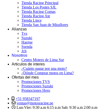
Tienda Racing Principal
Tienda Los Postes SJL
Tienda Racing Comas
Tienda Racing Ate
Tienda Lince
Tienda San Juan de Miraflores
Alianzas
Tvs
Suzuki
Haujue
Ssenda
Jch
Nosotros
Centro Motero de Lima Sur
Articulos de interes
¿Cuánto pagar por una moto?
¿Dónde Comprar motos en Lima?
Ofertas del mes
Promociones TVS
Promociones Suzuki
Promociones Hero
+51 958347197
ventas@motosracing.pe
Lun-Vier: 9:30 a.m 6:15 p.m Sab: 9:30 a.m 2:00 p.m