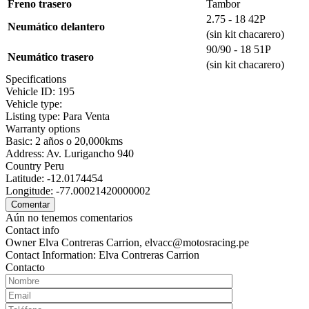
Freno trasero
Tambor
2.75 - 18 42P
Neumático delantero
(sin kit chacarero)
90/90 - 18 51P
Neumático trasero
(sin kit chacarero)
Specifications
Vehicle ID:
195
Vehicle type:
Listing type:
Para Venta
Warranty options
Basic:
2 años o 20,000kms
Address:
Av. Lurigancho 940
Country
Peru
Latitude:
-12.0174454
Longitude:
-77.00021420000002
Aún no tenemos comentarios
Contact info
Owner
Elva Contreras Carrion, elvacc@motosracing.pe
Contact Information:
Elva Contreras Carrion
Contacto