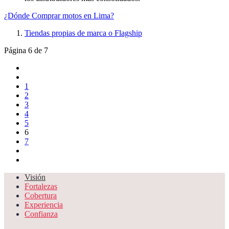
¿Dónde Comprar motos en Lima?
Tiendas propias de marca o Flagship
Página 6 de 7
1
2
3
4
5
6
7
Visión
Fortalezas
Cobertura
Experiencia
Confianza